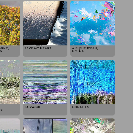
2016
2015
OGNY,
SAVE MY HEART
À FLEUR D'EAU,
DS
N°1 À 6
2015
2015
LA VAGUE
CONCHES
 3
2015
2015