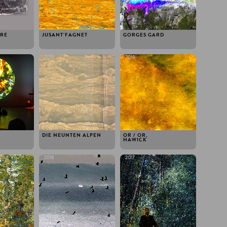
IRE
JUSANT'FAGNET
GORGES GARD
2019
2018
DIE NEUNTEN ALPEN
OR / OR,
HAWICK
2018
2017