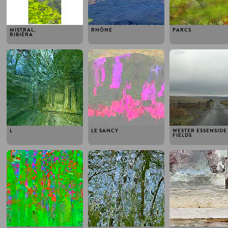
MISTRAL,
RHÔNE
PARCS
RIBIÈRA
2014
2014
2014
L
LE SANCY
WESTER ESSENSIDE
FIELDS
2014
2014
2014