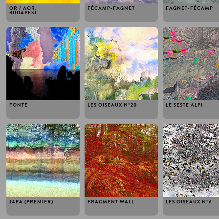
OR / AOR,
FÉCAMP-FAGNET
FAGNET-FÉCAMP
BUDAPEST
2017
2017
2017
FONTE
LES OISEAUX N°20
LE SESTE ALPI
2017
2017
2016
JAPA (PREMIER)
FRAGMENT WALL
LES OISEAUX N°6