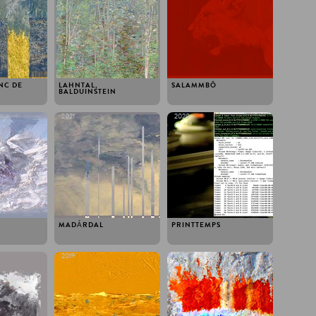
NC DE
LAHNTAL,
SALAMMBÔ
BALDUINSTEIN
2021
2020
MADÁRDAL
PRINTTEMPS
2019
2019