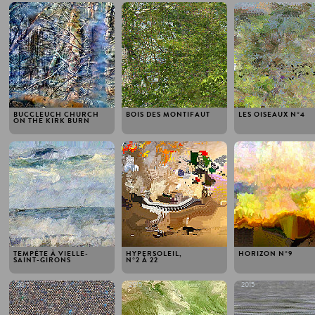
2016
2016
2016
BUCCLEUCH CHURCH
BOIS DES MONTIFAUT
LES OISEAUX N°4
ON THE KIRK BURN
2015
2015
2015
TEMPÈTE À VIELLE-
HYPERSOLEIL,
HORIZON N°9
SAINT-GIRONS
N°2 À 22
2015
2015
2015