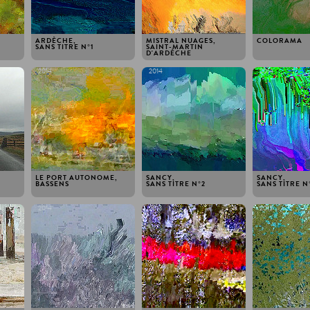
ARDÈCHE,
MISTRAL NUAGES,
COLORAMA
SANS TITRE N ° 1
SAINT-MARTIN
D'ARDÈCHE
2014
2014
2014
LE PORT AUTONOME,
SANCY,
SANCY,
BASSENS
SANS TITRE N ° 2
SANS TITRE N °
2014
2013
2013