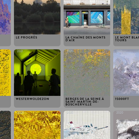
LE PROGRÈS
LA CHAÎNE DES MONTS
LE MONT BLA
D'AIX
TOURS
2021
2021
2021
WESTERWOLDEZON
BERGES DE LA SEINE À
15000FT
SAINT-MARTIN-DE-
BOSCHERVILLE
2020
2020
2020