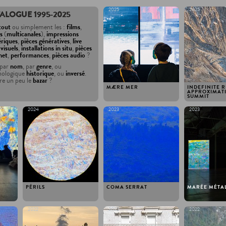
2025
2025
ALOGUE 1995-2025
tout
ou simplement les :
films
,
s
(
multicanales
),
impressions
riques
,
pièces génératives
,
live
visuels
,
installations in situ
,
pièces
net
,
performances
,
pièces audio
?
 par
nom
, par
genre
, ou
nologique
historique
, ou
inversé
.
re un peu le
bazar
?
MÆRE MER
INDEFINITE R
APPROXIMAT
SUMMIT
2024
2023
2023
PÉRILS
COMA SERRAT
MARÉE MÉTA
2022
2022
2022