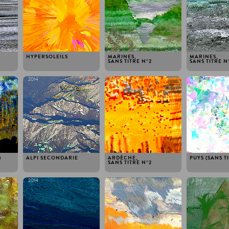
HYPERSOLEILS
MARINES,
MARINES,
SANS TITRE N ° 2
SANS TITRE N °
2014
2014
2014
)
ALPI SECONDARIE
ARDÈCHE,
PUYS (SANS T
SANS TITRE N ° 2
2014
2014
2014