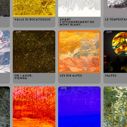
VALLE DI BUCATOGGIO
AVANT
LE TEMPESTA
L'EFFONDREMENT DU
MONT BLANC
2019
2019
2019
OR / AOUR,
LES DIX ALPES
7ALPES
VIENNA
2018
2018
2018