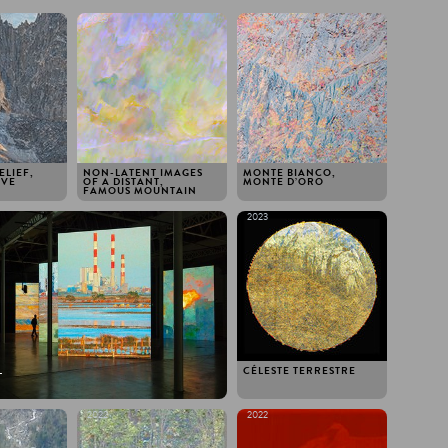
2025
2025
ELIEF,
NON-LATENT IMAGES
MONTE BIANCO,
IVE
OF A DISTANT,
MONTE D’ORO
FAMOUS MOUNTAIN
2023
L
CÉLESTE TERRESTRE
2022
2022