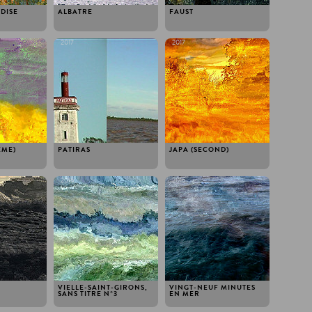
DISE
ALBATRE
FAUST
2017
2017
ÈME)
PATIRAS
JAPA (SECOND)
2016
2016
VIELLE-SAINT-GIRONS,
VINGT-NEUF MINUTES
SANS TITRE N ° 3
EN MER