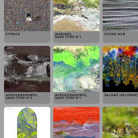
ETTRICK
MARINES,
PLEINE MER
SANS TITRE N ° 1
2014
2014
2014
AEROGERADORES,
AEROGERADORES,
SALOMÉ (SECONDE
SANS TITRE N ° 2
SANS TITRE N ° 1
2014
2014
2014