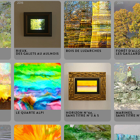
2016
2016
2016
RIEUX,
BOIS DE LUZARCHES
​FORÊT D’ALL
DES GALETS AU AULNOIS
LES GAILLAR
2015
2015
2015
LE QUARTE ALPI
HORIZON N°64,
MARINES,
SANS TITRE N ° 3 À 5
SANS TITRE N °
2015
2015
2015