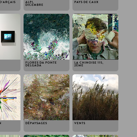
D'ARÇAIS
ALPI,
PAYS DE CAUX
DICEMBRE
2013
2013
FLORES DA PONTE
LA CHINOISE 115,
DELGADA
2ÈME
2012
2012
N
DÉPAYSAGES
VENTS
2012
2012