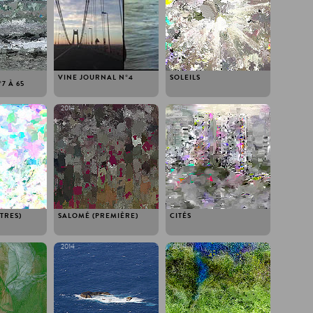
VINE JOURNAL N°4
SOLEILS
 7 À 65
2014
2014
ITRES)
SALOMÉ (PREMIÈRE)
CITÉS
2014
2014