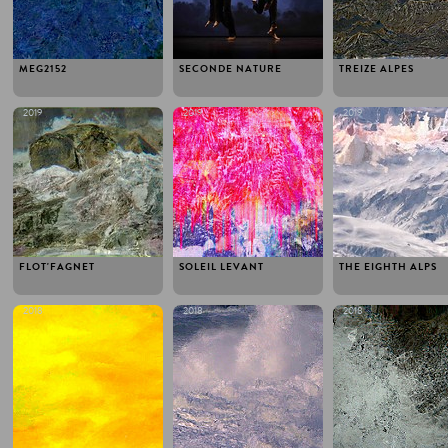
MEG2152
SECONDE NATURE
TREIZE ALPES
2019
2019
2019
FLOT'FAGNET
SOLEIL LEVANT
THE EIGHTH ALPS
2018
2018
2018