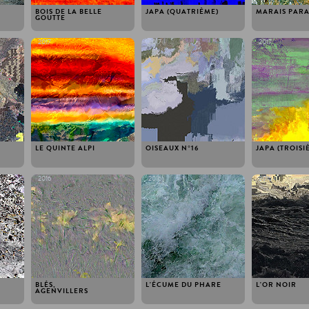
BOIS DE LA BELLE
JAPA (QUATRIÈME)
MARAIS PARA
GOUTTE
2017
2017
2017
LE QUINTE ALPI
OISEAUX N°16
JAPA (TROISI
2016
2016
2016
BLÉS,
L'ÉCUME DU PHARE
L'OR NOIR
AGENVILLERS