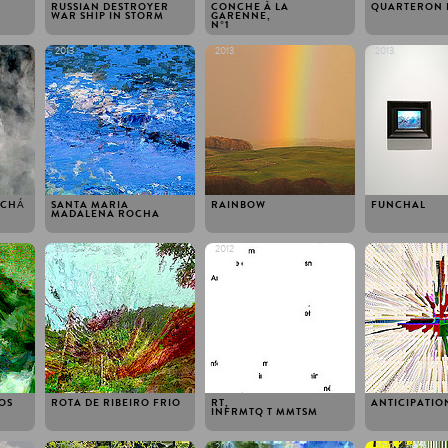
E
RUSSIAN DESTROYER
CONCHE À LA
QUARTERON 
WAR SHIP IN STORM
GARENNE,
N°1
2013
2013
2013
 CHÁ
SANTA MARIA
RAINBOW
FUNCHAL
MADALENA ROCHA
2013
2012
2012
OS
ROTA DE RIBEIRO FRIO
RT,
ANTICIPATIO
INFRMTQ T MMTSM
2012
2012
2012