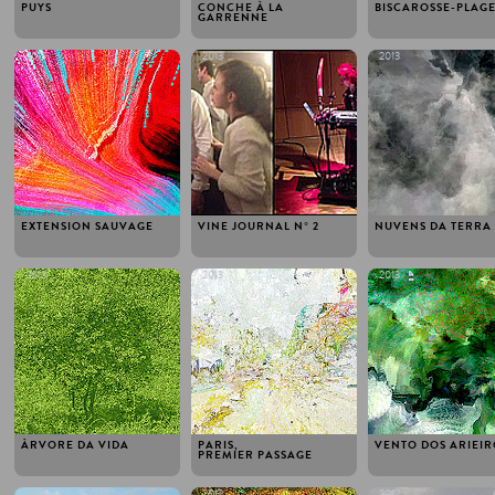
PUYS
CONCHE À LA
BISCAROSSE-PLAG
GARRENNE
2013
2013
2013
EXTENSION SAUVAGE
VINE JOURNAL N° 2
NUVENS DA TERRA
2013
2013
2013
ÀRVORE DA VIDA
PARIS,
VENTO DOS ARIEIR
PREMIER PASSAGE
2012
2012
2012