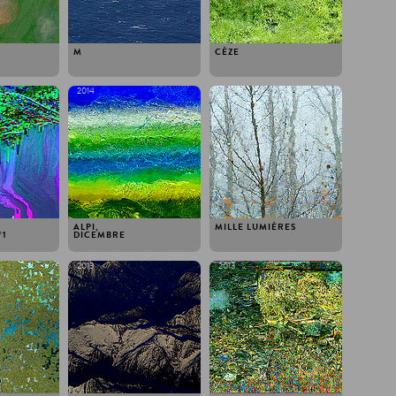
M
CÈZE
2014
2014
ALPI,
MILLE LUMIÈRES
 1
DICEMBRE
2013
2013