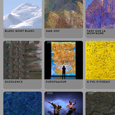
BLANC MONT BLANC
2668-3357
TANT QUE LA
MONTAGNE
2022
2022
2021
SILESILENCE
EUROPAAOUR
À VOL D'OISEAU
2020
2020
2020