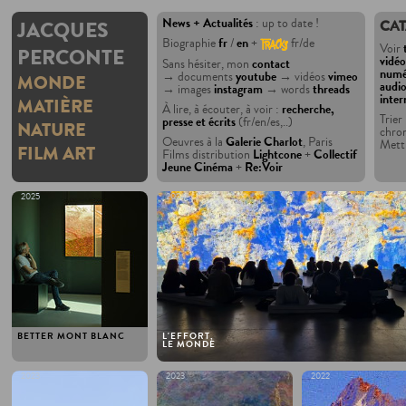
News + Actualités
: up to date !
JACQUES
CAT
Biographie
fr
/
en
+
fr/de
Voir
PERCONTE
vidéo
Sans hésiter, mon
contact
numé
→ documents
youtube
→ vidéos
vimeo
MONDE
audio
→ images
instagram
→ words
threads
inter
MATIÈRE
À lire, à écouter, à voir :
recherche,
Trier
presse et écrits
(fr/en/es,..)
NATURE
chro
Oeuvres à la
Galerie Charlot
, Paris
Mett
FILM ART
Films distribution
Lightcone
+
Collectif
Jeune Cinéma
+
Re:Voir
2025
2024
BETTER MONT BLANC
L'EFFORT,
LE MONDE
2023
2023
2022