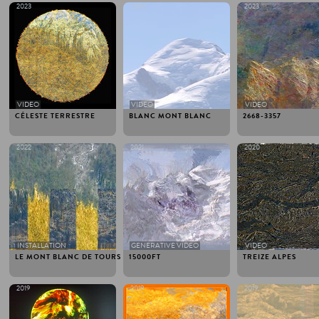
2023
2023
2023
VIDEO
VIDEO
VIDEO
CÉLESTE TERRESTRE
BLANC MONT BLANC
2668-3357
2022
2021
2020
INSTALLATION
GENERATIVE VIDEO
VIDEO
LE MONT BLANC DE TOURS
15000FT
TREIZE ALPES
2019
2019
2019