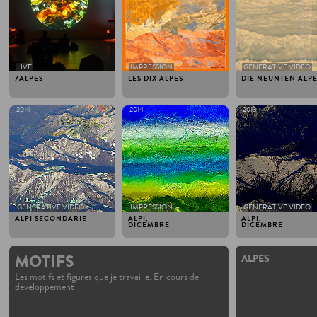
LIVE
IMPRESSION
GENERATIVE VIDEO
7ALPES
LES DIX ALPES
DIE NEUNTEN ALP
2014
2014
2013
GENERATIVE VIDEO
IMPRESSION
GENERATIVE VIDEO
ALPI SECONDARIE
ALPI,
ALPI,
DICEMBRE
DICEMBRE
MOTIFS
ALPES
Les motifs et figures que je travaille. En cours de
développement