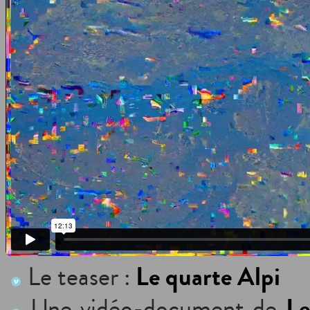
Le quarte Alpi
Le teaser :
Le
Une vidéo-document de