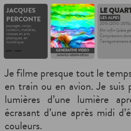
JACQUES
LE QUART
PERCONTE
LES ALPES
2015 (2010-2015)
paysages, corps,
couleurs, matières,
film inifini (pièce g
vitesses en arts
Compressions dansa
plastiques, en
7 enregistrements d
numérique.
GENERATIVE VIDEO
prev
/
next
201507LE--GENXN-OE?201
Je filme presque tout le temps
en train ou en avion. Je suis 
lumières d’une lumière apr
écrasant d’une après midi d’é
couleurs.