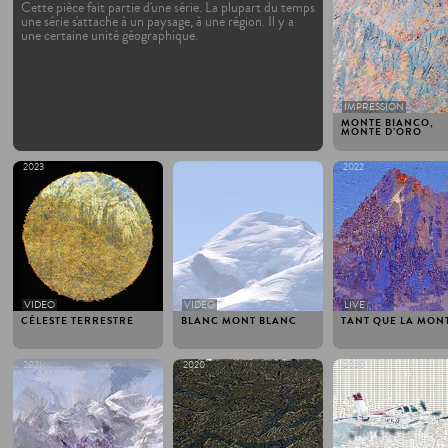
Cette pièce fait partie d'une série. La plupart du temps
une série s'attache à un paysage, à une région. Il y a
une certaine unité géographique.
IMPRESSION
MONTE BIANCO,
MONTE D’ORO
2023
2023
2022
VIDEO
VIDEO
LIVE
CÉLESTE TERRESTRE
BLANC MONT BLANC
TANT QUE LA MON
2021
2020
2020