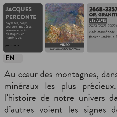
JACQUES
2668-335
OR, GRANITE
PERCONTE
LES ALPES
paysages, corps,
2023 (2021-2022)
couleurs, matières,
vitesses en arts
vidéo monobande 4K
plastiques, en
fichier numérique,
numérique.
VIDEO
prev
/
next
202301266-VDO1X1-OE?266
EN
Au cœur des montagnes, dans l
minéraux les plus précieux
l’histoire de notre univers d
d’autres voient les signes de