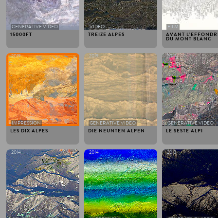
GENERATIVE VIDEO
VIDEO
FILM
15000FT
TREIZE ALPES
AVANT L'EFFOND
DU MONT BLANC
2019
2019
2017
IMPRESSION
GENERATIVE VIDEO
GENERATIVE VIDEO
LES DIX ALPES
DIE NEUNTEN ALPEN
LE SESTE ALPI
2014
2014
2013