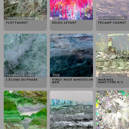
GENERATIVE VIDEO
LIVE
GENERATIVE VIDEO
FLOT'FAGNET
SOLEIL LEVANT
FÉCAMP-FAGNET
2016
2016
2015
GENERATIVE VIDEO
FILM
GENERATIVE VIDEO
L'ÉCUME DU PHARE
VINGT-NEUF MINUTES EN
MARINES,
MER
SANS TITRE N°3
2015
2015
2015