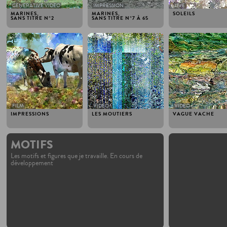
GENERATIVE VIDEO
IMPRESSION
LIVE
MARINES,
MARINES,
SOLEILS
SANS TITRE N°2
SANS TITRE N°7 À 65
2012
2012
2012
FILM
VIDEO
VIDEO
IMPRESSIONS
LES MOUTIERS
VAGUE VACHE
MOTIFS
Les motifs et figures que je travaille. En cours de
développement