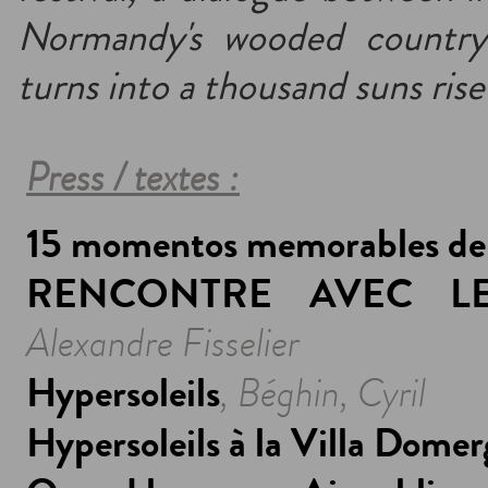
Normandy's wooded countrys
turns into a thousand suns rise
Press / textes :
15 momentos memorables d
RENCONTRE AVEC LE
Alexandre Fisselier
Hypersoleils
, Béghin, Cyril
Hypersoleils à la Villa Dome