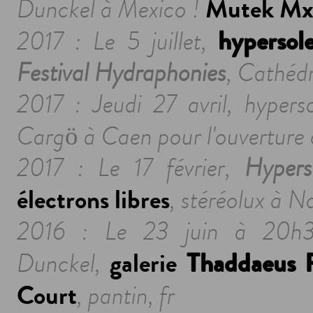
Mutek M
Dunckel à Mexico !
hypersole
2017 : Le 5 juillet,
Festival Hydraphonies
, Cathédr
2017 : Jeudi 27 avril, hypers
Cargö à Caen pour l'ouverture du
2017 : Le 17 février,
Hyperso
électrons libres
, stéréolux à Na
2016 : Le 23 juin à 20h30
galerie
Thaddaeus 
Dunckel,
Court
, pantin, fr