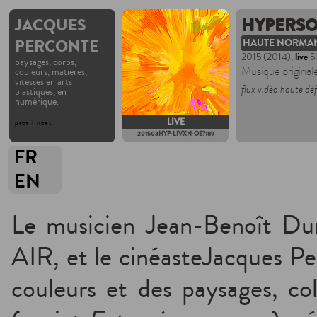
JACQUES
HYPERSO
PERCONTE
HAUTE NORMA
2015 (2014),
live
50
paysages, corps,
Musique original
couleurs, matières,
vitesses en arts
flux vidéo haute dé
plastiques, en
numérique.
LIVE
prev
/
next
201503HYP-LIVXN-OE?189
FR
EN
Le musicien Jean-Benoît Du
AIR, et le cinéasteJacques Pe
couleurs et des paysages, col