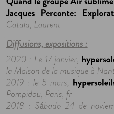
Quand le groupe Air sublime 
Jacques Perconte: Explorat
Catala, Laurent
Diffusions, expositions :
hypersole
2020 : Le 17 janvier,
la Maison de la musique à Nant
hypersoleil
2019 : le 5 mars,
Pompidou, Paris, fr
2018 :
Sábado 24 de noviem