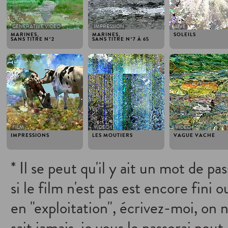
GENERATIVE VIDEO
IMPRESSION
LIVE
MARINES,
MARINES,
SOLEILS
SANS TITRE N°2
SANS TITRE N°7 À 65
2012
2012
2012
FILM
VIDEO
VIDEO
IMPRESSIONS
LES MOUTIERS
VAGUE VACHE
* Il se peut qu'il y ait un mot de pa
si le film n'est pas est encore fini o
en "exploitation", écrivez-moi, on 