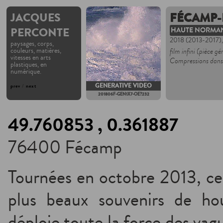
JACQUES
FÉCAMP-
PERCONTE
HAUTE NORMA
2018 (2013-2017)
paysages, corps,
couleurs, matières,
film infini (pièce g
vitesses en arts
Compressions dansa
plastiques, en
numérique.
GENERATIVE VIDEO
prev
/
next
201806F-GEN1X7-OE?232
49.760853 , 0.361887
76400 Fécamp
Tournées en octobre 2013, ce
plus beaux souvenirs de hou
déploie toute la force des vag