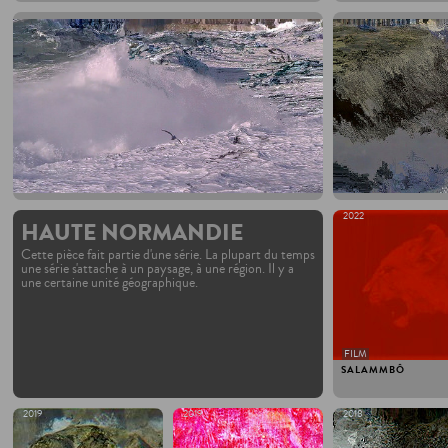
2022
HAUTE NORMANDIE
Cette pièce fait partie d'une série. La plupart du temps
une série s'attache à un paysage, à une région. Il y a
une certaine unité géographique.
FILM
SALAMMBÔ
2019
2019
2018