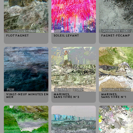
GENERATIVE VIDEO
LIVE
GENERATIVE VIDEO
FLOT'FAGNET
SOLEIL LEVANT
FAGNET-FÉCAMP
2016
2015
2015
FILM
GENERATIVE VIDEO
GENERATIVE VIDEO
VINGT-NEUF MINUTES EN
MARINES,
MARINES,
MER
SANS TITRE N°3
SANS TITRE N°1
2015
2015
2015