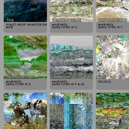
FILM
GENERATIVE VIDEO
GENERATIVE VIDEO
VINGT-NEUF MINUTES EN
MARINES,
MARINES,
MER
SANS TITRE N°3
SANS TITRE N°1
2015
2015
2015
GENERATIVE VIDEO
IMPRESSION
LIVE
MARINES,
MARINES,
SOLEILS
SANS TITRE N°2
SANS TITRE N°7 À 65
2012
2012
2012