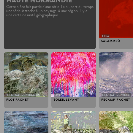
HAUTE NORMANDIE
Cette pièce fait partie d'une série. La plupart du temps
une série s'attache à un paysage, à une région. Il y a
une certaine unité géographique.
FILM
SALAMMBÔ
2019
2019
2018
GENERATIVE VIDEO
LIVE
GENERATIVE VIDEO
FLOT'FAGNET
SOLEIL LEVANT
FÉCAMP-FAGNET
2016
2015
2015