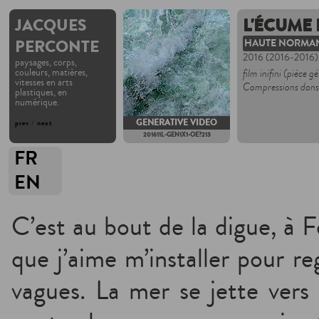
JACQUES
L'ÉCUME
PERCONTE
HAUTE NORMA
2016 (2016-2016)
paysages, corps,
couleurs, matières,
film inifini (pièce g
vitesses en arts
Compressions dansa
plastiques, en
numérique.
GENERATIVE VIDEO
prev
/
next
201611L-GEN1X1-OE?213
FR
EN
C’est au bout de la digue, à 
que j’aime m’installer pour re
vagues. La mer se jette vers 