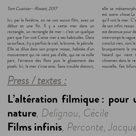
Tom Cuisinier--Rosset, 2017
elle se métamorph
ressac du ressac lui
est autre chose.La 
mer. Cette mer, c’est
Ici, par la fenêtre, on ne voit aucun film, avec un
qu’il voit la mer. C’est une mer d’une seule vague,
ignore quand s’attendre à la vague ou au sursaut.
début et une fin. Il y a cette mer dans un
de son infini ressac. La vague efface ce que la mer
Cette mer, le plus souvent est un bleu-vert mêlé,
rectangle, un rectangle de mer - c’est un quelque
est devenue pour devenir ce qu’elle devint. L’image
entre le doux et l’intense, une transition ondulée
part que l’on voit.Cette mer a ses habitudes. Dans
interrompt la vague. Il y a un sursaut régulier qui ne
par le ressac pixelisé. Souvent elle change, et, par
sa surface, il y a parfois le ciel, la brume, le pétrole.
conclut rien, sort la vague de son cours mais enlise
irisation, va vers la pierre ou le pastel, en agate ou
Elle se dilue dans son propre ressac, habitée d’un
brusquement la mer dans ses textures. C’est le
en strates.Qu’arrive-t-il après des semaines de
mouvement qui ne vient pas d’elle, qui ne va nulle
hasard qui vient toucher la mer, comme un
jade ? Certains ici ont vu du rouge. Cette mer
part, l’errance des flots puis le glissement des
clinamen dans le ressac. Il lui donne une direction
n’est pas qu’agate et verts pâles : on l’a vue avec le
pixels. Ici, la mer s’irise ainsi. Sans trouble distinct,
nouvelle, fait bifurquer toute la surface. C’est le
Press / textes :
L’altération filmique : pour
nature
, Delignou, Cécile
Films infinis
, Perconte, Jacqu