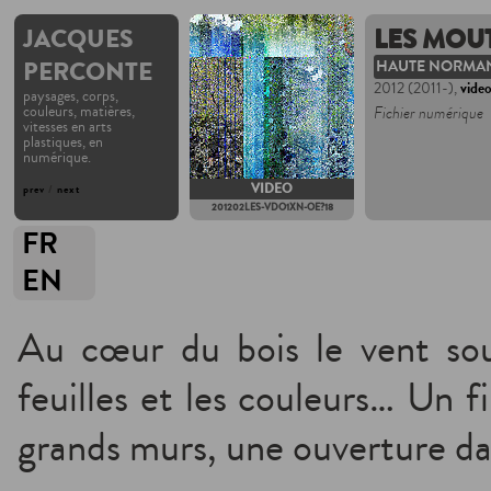
JACQUES
LES MOU
PERCONTE
HAUTE NORMA
2012 (2011-),
vide
paysages, corps,
couleurs, matières,
Fichier numérique
vitesses en arts
plastiques, en
numérique.
VIDEO
prev
/
next
201202LES-VDO1XN-OE?18
FR
EN
Au cœur du bois le vent souf
feuilles et les couleurs… Un f
grands murs, une ouverture dan