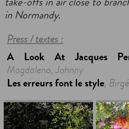
take-offs in air close to branc
in Normandy.
Press / textes :
A Look At Jacques Perco
Magdaleno, Johnny
Les erreurs font le style
, Birg