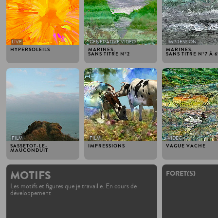
LIVE
GENERATIVE VIDEO
IMPRESSION
HYPERSOLEILS
MARINES,
MARINES,
SANS TITRE N°2
SANS TITRE N°7 À 6
2012
2012
2012
FILM
FILM
VIDEO
SASSETOT-LE-
IMPRESSIONS
VAGUE VACHE
MAUCONDUIT
MOTIFS
FORET(S)
Les motifs et figures que je travaille. En cours de
développement