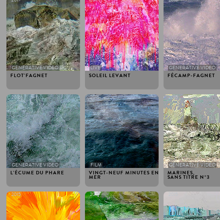
GENERATIVE VIDEO
LIVE
GENERATIVE VIDEO
FLOT'FAGNET
SOLEIL LEVANT
FÉCAMP-FAGNET
2016
2016
2015
GENERATIVE VIDEO
FILM
GENERATIVE VIDEO
L'ÉCUME DU PHARE
VINGT-NEUF MINUTES EN
MARINES,
MER
SANS TITRE N°3
2015
2015
2015