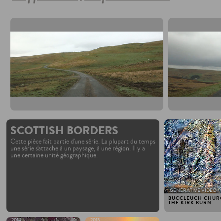
2016
SCOTTISH BORDERS
Cette pièce fait partie d'une série. La plupart du temps
une série s'attache à un paysage, à une région. Il y a
une certaine unité géographique.
GENERATIVE VIDEO
BUCCLEUCH CHUR
THE KIRK BURN
2014
2013