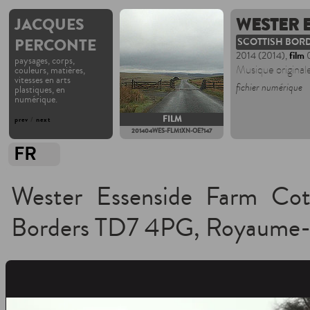
JACQUES
WESTER E
PERCONTE
SCOTTISH BOR
2014 (2014),
film
0
paysages, corps,
Musique original
couleurs, matières,
vitesses en arts
fichier numérique
plastiques, en
numérique.
FILM
prev
/
next
201404WES-FLM1XN-OE?147
FR
Wester Essenside Farm Cott
Borders TD7 4PG, Royaume-