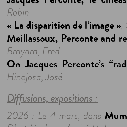
Robin
« La disparition de l’image »
,
Meillassoux, Perconte and re
Brayard, Fred
On Jacques Perconte’s “radi
Hinojosa, José
Diffusions, expositions :
Muma
2026 : Le 4 mars, dans