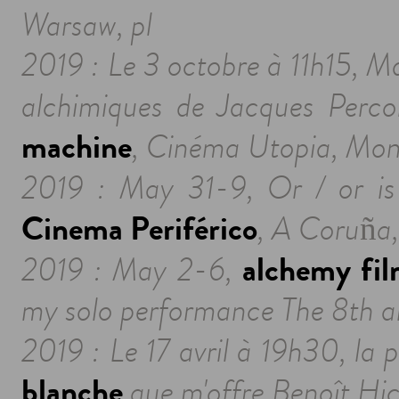
Warsaw, pl
2019 : Le 3 octobre à 11h15, M
alchimiques de Jacques Perco
machine
, Cinéma Utopia, Montp
2019 : May 31-9, Or / or is
Cinema Periférico
, A Coruña,
alchemy fil
2019 : May 2-6,
my solo performance The 8th al
2019 : Le 17 avril à 19h30, la p
blanche
que m'offre Benoît Hi