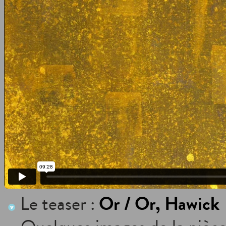
Or / Or, Hawick
Le teaser :