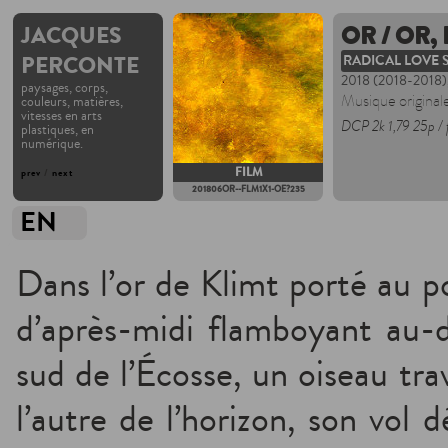
JACQUES
OR / OR,
PERCONTE
RADICAL LOVE 
2018 (2018-2018)
paysages, corps,
Musique original
couleurs, matières,
vitesses en arts
DCP 2k 1,79 25p / 
plastiques, en
numérique.
FILM
prev
/
next
201806OR--FLM1X1-OE?235
EN
Dans l’or de Klimt porté au po
d’après-midi flamboyant au-d
sud de l’Écosse, un oiseau tra
l’autre de l’horizon, son vol 