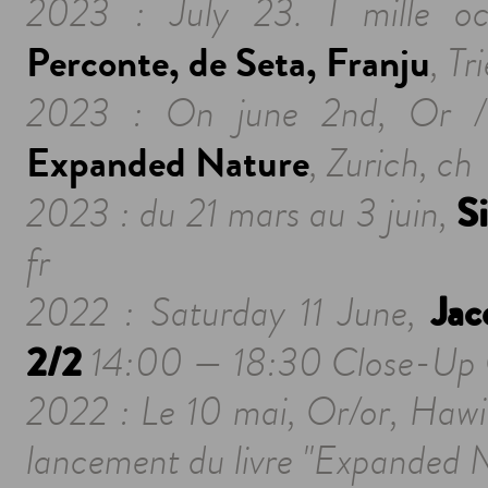
2023 : July 23. I mille o
Perconte, de Seta, Franju
, Tr
2023 : On june 2nd, Or /
Expanded Nature
,
Zurich, ch
Si
2023 : du 21 mars au 3 juin,
fr
Jac
2022 : Saturday 11 June,
2/2
14:00 — 18:30
Close-Up
2022 : Le 10 mai,
Or/or, Hawi
lancement du livre "Expanded Na