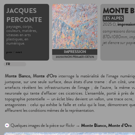
JACQUES
MONTE B
PERCONTE
LES ALPES
2025 (),
impressio
paysages, corps,
couleurs, matières,
compressions dansan
vitesses en arts
870x1080mm, impr
plastiques, en
jet d'encre sur p
numérique.
IMPRESSION
prev
/
next
202507MON-PRM48X1-OE?276
FR
Monte Bianco, Monte d’Oro
interroge la matérialité de l’image numéri
juxtapose, sur une seule surface, deux états d’une trame : d’un côté, une
artefacts révèlent les infrastructures de l'image ; de l’autre, la même
neuronale qui tente d’effacer ces cicatrices. L’ensemble, porté à près
topographie potentielle — un éclat bleu devient un vallon, une trace ocre
antagonistes : celui qui exhibe la faille et celui qui la lisse, démontrant qu
affleurent les conditions mêmes de la représentation.
Quelques images de la pièce sur flickr →
Monte Bianco, Monte d’Oro
.