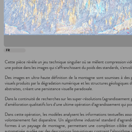
FR
Cette pièce révèle un jeu technique singulier où se mêlent compression vi
une poésie dans les images qui s’affranchissant du poids des standards, s’envo
Des images en ultra-haute définition de la montagne sont soumises à des 
visuels produits par la dégradation numérique et les structures géologiques
abstraites, créant une persistance visuelle paradoxale.
Dans la continuité de recherches sur les super-résolutions (agrandissement par
d’amélioration qualitatifs lors d’une ultime opération d’agrandissement qui pou
Dans cette opération, les modèles analysent les informations textuelles ass
volontairement fait disparaître. Un algorithme industriel standard d’agra
formes à un paysage de montagne, permettant une complétion ciblée des 
automatisée guidée par des descriptions linguistiques contraint l’algorithme à