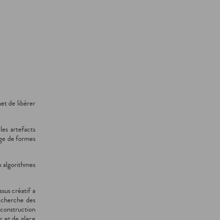
et de libérer
les artefacts
age de formes
ux algorithmes
sus créatif a
recherche des
construction
er et de glace