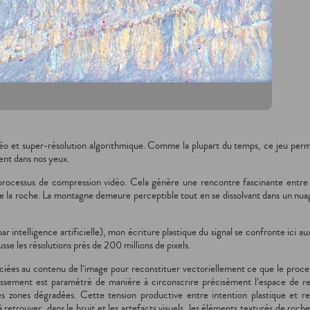
déo et super-résolution algorithmique. Comme la plupart du temps, ce jeu perm
lent dans nos yeux.
processus de compression vidéo. Cela génère une rencontre fascinante entre 
 de la roche. La montagne demeure perceptible tout en se dissolvant dans un nu
 intelligence artificielle), mon écriture plastique du signal se confronte ici a
sse les résolutions près de 200 millions de pixels.
ociées au contenu de l’image pour reconstituer vectoriellement ce que le proces
ndissement est paramétré de manière à circonscrire précisément l’espace de 
zones dégradées. Cette tension productive entre intention plastique et re
 retrouver, dans le bruit et les artefacts visuels, les éléments texturés de roch