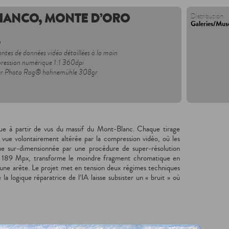
IANCO, MONTE D’ORO
Distribution
Galeries/Mus
n
tes de données vidéo détaillées à la main
ession numérique 1:1 360dpi
apier Photo Rag® hahnemühle 308gr
que à partir de vus du massif du Mont-Blanc. Chaque tirage
 vue volontairement altérée par la compression vidéo, où les
 vue sur-dimensionnée par une procédure de super-résolution
 de 189 Mpx, transforme le moindre fragment chromatique en
, une arête. Le projet met en tension deux régimes techniques
e la logique réparatrice de l’IA laisse subsister un « bruit » où