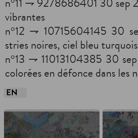
n°11 ⇁ 9278686401 30 sep 20
vibrantes
n°12 ⇁ 10715604145 30 sep
stries noires, ciel bleu turquoi
n°13 ⇁ 11013104385 30 sep 
colorées en défonce dans les n
EN