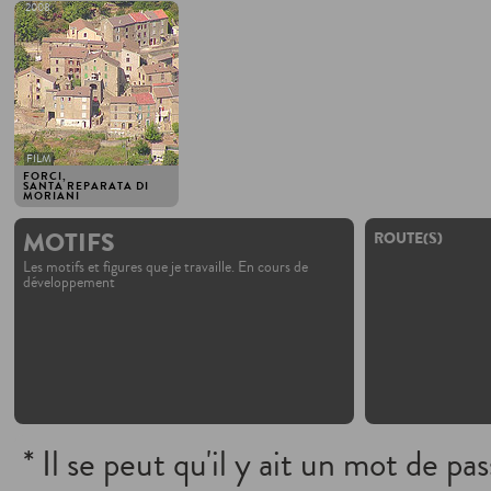
2008
FILM
FORCI,
SANTA REPARATA DI
MORIANI
MOTIFS
ROUTE(S)
Les motifs et figures que je travaille. En cours de
développement
* Il se peut qu'il y ait un mot de pa