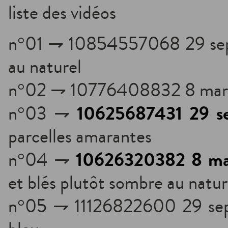
liste des vidéos
n°01 ⇁ 10854557068 29 sep
au naturel
n°02 ⇁ 10776408832 8 mar 
10625687431 29 s
n°03 ⇁
parcelles amarantes
10626320382 8 ma
n°04 ⇁
et blés plutôt sombre au natu
n°05 ⇁ 11126822600 29 sep