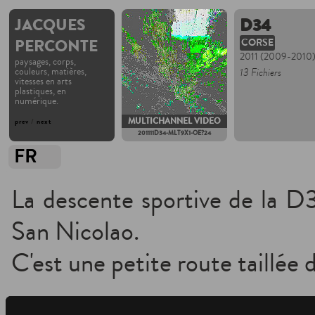
JACQUES
D34
PERCONTE
CORSE
2011 (2009-2010
paysages, corps,
couleurs, matières,
13 Fichiers
vitesses en arts
plastiques, en
numérique.
MULTICHANNEL VIDEO
prev
/
next
201111D34-MLT9X1-OE?24
FR
La descente sportive de la D
San Nicolao.
C'est une petite route taillée