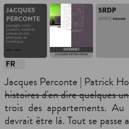
JACQUES
5RDP
PERCONTE
2003 (),
internet
paysages, corps,
couleurs, matières,
vitesses en arts
plastiques, en
numérique.
INTERNET
prev
/
next
2003115RD-NET1XN-OE?169
FR
Jacques Perconte | Patrick Ho
histoires d'en dire quelques un
trois des appartements. A
devrait être là. Tout se passe a