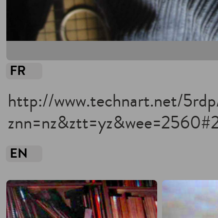
FR
http://www.technart.net/5rd
znn=nz&ztt=yz&wee=2560#23h
EN