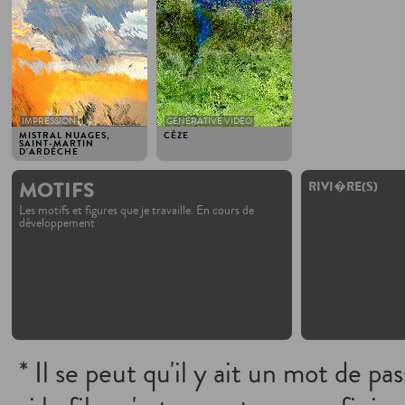
IMPRESSION
GENERATIVE VIDEO
MISTRAL NUAGES,
CÈZE
SAINT-MARTIN
D'ARDÈCHE
MOTIFS
RIVI�RE(S)
Les motifs et figures que je travaille. En cours de
développement
* Il se peut qu'il y ait un mot de pa