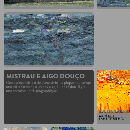
2014
MISTRAU E AIGO DOUÇO
Cette pièce fait partie d'une série. La plupart du temps
une série s'attache à un paysage, à une région. Il y a
une certaine unité géographique.
GENERATIVE VIDEO
ARDÈCHE,
SANS TITRE N°2
2014
2014