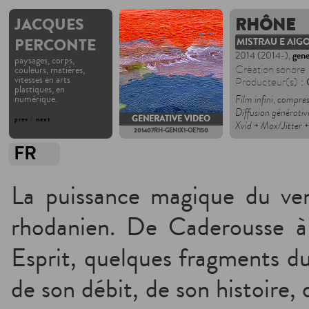
JACQUES
RHÔNE
PERCONTE
MISTRAU E AI
2014 (2014-),
gene
paysages, corps,
Création sonore
couleurs, matières,
vitesses en arts
: 
Producteur(s)
plastiques, en
numérique.
Film infini, compre
Diffusion générativ
GENERATIVE VIDEO
prev
/
next
Xvid + Max/Jitter 
201407RH-GEN1X1-OE?150
FR
La puissance magique du ve
rhodanien. De Caderousse à
Esprit, quelques fragments d
de son débit, de son histoire,