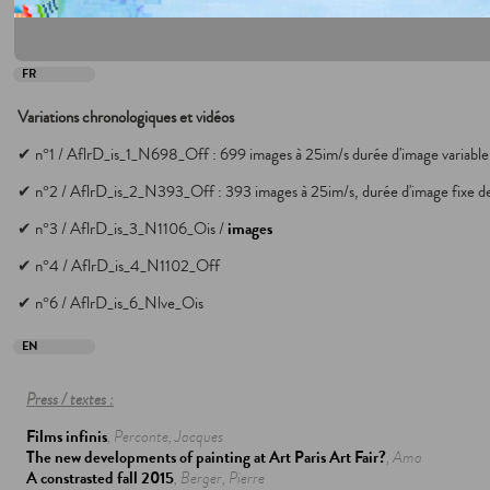
FR
Variations chronologiques et vidéos
✔︎ n°1 / AflrD_is_1_N698_Off : 699 images à 25im/s durée d'image variable
✔︎ n°2 / AflrD_is_2_N393_Off : 393 images à 25im/s, durée d'image fixe d
✔︎ n°3 / AflrD_is_3_N1106_Ois /
images
✔︎ n°4 / AflrD_is_4_N1102_Off
✔︎ n°6 / AflrD_is_6_Nlve_Ois
EN
Press / textes :
Films infinis
, Perconte, Jacques
The new developments of painting at Art Paris Art Fair?
, Ama
A constrasted fall 2015
, Berger, Pierre