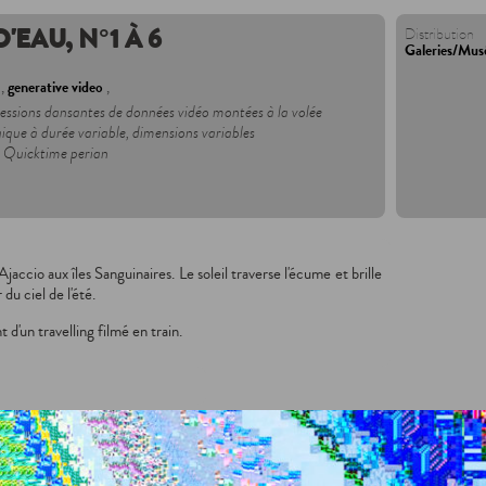
'EAU, N°1 À 6
Distribution
Galeries/Mus
),
generative video
,
ressions dansantes de données vidéo montées à la volée
ique à durée variable, dimensions variables
+ Quicktime perian
accio aux îles Sanguinaires. Le soleil traverse l'écume et brille
du ciel de l'été.
'un travelling filmé en train.