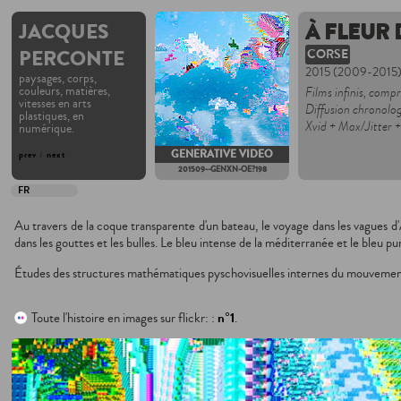
JACQUES
À FLEUR D
PERCONTE
CORSE
2015 (2009-2015
paysages, corps,
couleurs, matières,
Films infinis, comp
vitesses en arts
Diffusion chronolog
plastiques, en
Xvid + Max/Jitter 
numérique.
GENERATIVE VIDEO
prev
/
next
201509--GENXN-OE?198
FR
Au travers de la coque transparente d'un bateau, le voyage dans les vagues d'Aj
dans les gouttes et les bulles. Le bleu intense de la méditerranée et le bleu pur 
Études des structures mathématiques pyschovisuelles internes du mouvement d
Toute l'histoire en images sur flickr: :
n°1
.