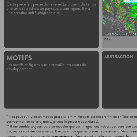
Cette pièce fait partie d'une série. La plupart du temps
une série s'attache à un paysage, à une région. Il y a
une certaine unité géographique.
MULTICHANNEL VID
D34
MOTIFS
ABSTRACTION
Les motifs et figures que je travaille. En cours de
développement
* Il se peut qu'il y ait un mot de passe si le film n'est pas est encore fini ou en "exploitat
écrivez-moi, on ne sait jamais, je vous le passerai peut-être ;).
** Il me semble toujours utile de rappeler que ces images, ces vidéos, ces sons que vo
trouvez ici sont des documents. Il exposent ce que les pièces représentent. Mais ils ne
donnent pas accès à sa véritable
expérience
. Rien ne vaut, si elle vous plaisent, leur