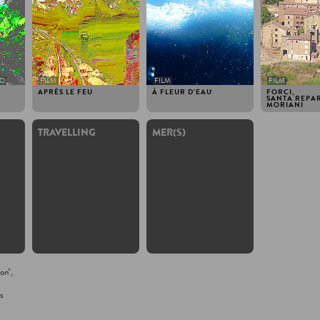
EO
FILM
FILM
FILM
APRÈS LE FEU
À FLEUR D'EAU
FORCI,
SANTA REPAR
MORIANI
TRAVELLING
MER(S)
ion",
us