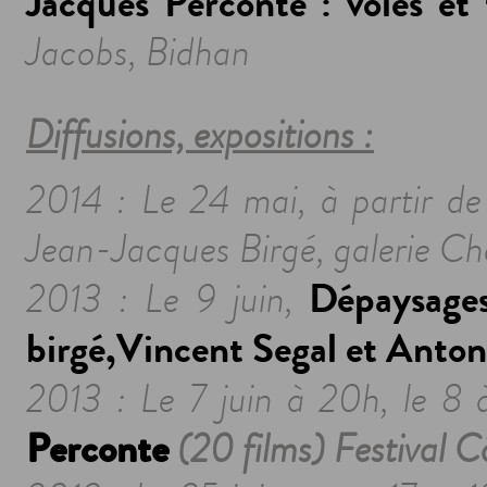
Jacques Perconte : voies et 
Jacobs, Bidhan
Diffusions, expositions :
2014 : Le 24 mai, à partir de
Jean-Jacques Birgé, galerie Cha
Dépaysages
2013 : Le 9 juin,
birgé,Vincent Segal et Anto
2013 : Le 7 juin à 20h, le 8 
Perconte
(20 films) Festival C