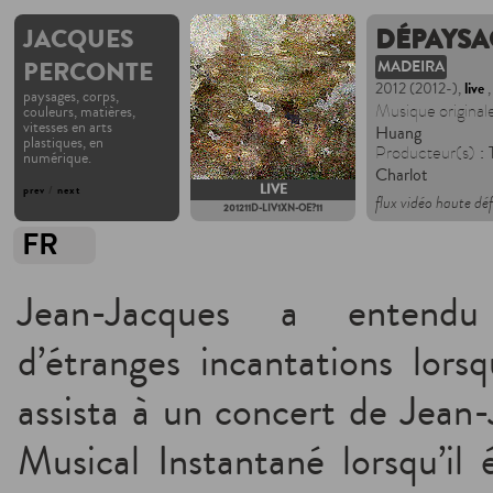
JACQUES
DÉPAYSA
PERCONTE
MADEIRA
2012 (2012-),
live
,
paysages, corps,
Musique original
couleurs, matières,
vitesses en arts
Huang
plastiques, en
: 
Producteur(s)
numérique.
Charlot
LIVE
prev
/
next
flux vidéo haute dé
201211D-LIV1XN-OE?11
FR
Jean-Jacques a entendu
d’étranges incantations lorsq
assista à un concert de Jea
Musical Instantané lorsqu’il 