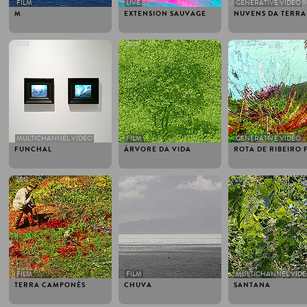
FILM
LIVE
GENERATIVE VIDEO
M
EXTENSION SAUVAGE
NUVENS DA TERRA
2013
2013
2013
MULTICHANNEL VIDEO
FILM
GENERATIVE VIDEO
FUNCHAL
ÀRVORE DA VIDA
ROTA DE RIBEIRO 
2012
2012
2012
FILM
FILM
MULTICHANNEL VID
TERRA CAMPONÈS
CHUVA
SANTANA